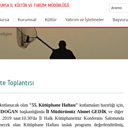
BURSA İL KÜLTÜR VE TURİZM MÜDÜRLÜĞÜ
Bursa
Kurumsal
Kültür
Yatırım ve İşletmeler
Başvuru
letişim
te Toplantısı
a kutlanacak olan
"55. Kütüphane Haftası"
kutlamaları hazırlığı için,
GÜNDOĞAN
başkanlığında
İl Müdürümüz Ahmet GEDİK
ve diğer
bat 2019 saat:10.30'da İl Halk Kütüphanemiz Konferans Salonunda
lenecek olan Kütüphane Haftası taslak programı değerlendirilmiş,