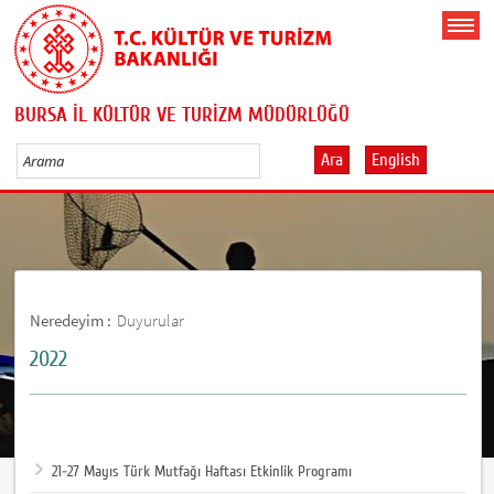
BURSA İL KÜLTÜR VE TURİZM MÜDÜRLÜĞÜ
Ara
English
Neredeyim :
Duyurular
2022
21-27 Mayıs Türk Mutfağı Haftası Etkinlik Programı