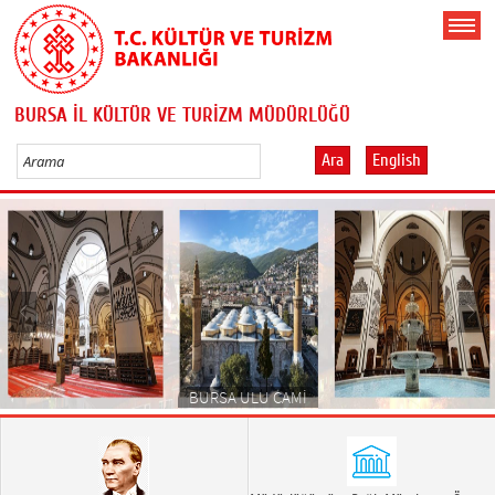
BURSA İL KÜLTÜR VE TURİZM MÜDÜRLÜĞÜ
Ara
English
BURSA ULU CAMİ