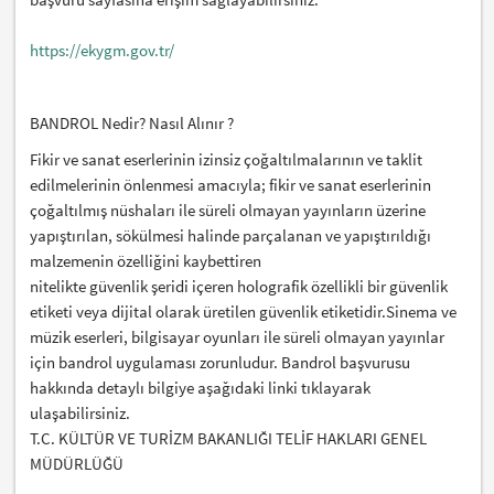
https://ekygm.gov.tr/
BANDROL Nedir? Nasıl Alınır ?
Fikir ve sanat eserlerinin izinsiz çoğaltılmalarının ve taklit
edilmelerinin önlenmesi amacıyla; fikir ve sanat eserlerinin
çoğaltılmış nüshaları ile süreli olmayan yayınların üzerine
yapıştırılan, sökülmesi halinde parçalanan ve yapıştırıldığı
malzemenin özelliğini kaybettiren
nitelikte güvenlik şeridi içeren holografik özellikli bir güvenlik
etiketi veya dijital olarak üretilen güvenlik etiketidir.Sinema ve
müzik eserleri, bilgisayar oyunları ile süreli olmayan yayınlar
için bandrol uygulaması zorunludur. Bandrol başvurusu
hakkında detaylı bilgiye aşağıdaki linki tıklayarak
ulaşabilirsiniz.
T.C. KÜLTÜR VE TURİZM BAKANLIĞI TELİF HAKLARI GENEL
MÜDÜRLÜĞÜ