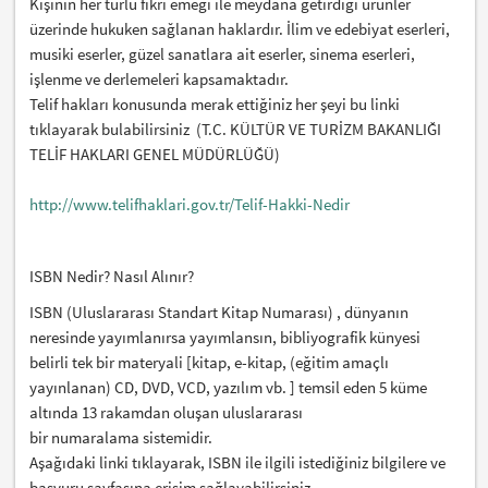
Kişinin her türlü fikri emeği ile meydana getirdiği ürünler
üzerinde hukuken sağlanan haklardır. İlim ve edebiyat eserleri,
musiki eserler, güzel sanatlara ait eserler, sinema eserleri,
işlenme ve derlemeleri kapsamaktadır.
Telif hakları konusunda merak ettiğiniz her şeyi bu linki
tıklayarak bulabilirsiniz (T.C. KÜLTÜR VE TURİZM BAKANLIĞI
TELİF HAKLARI GENEL MÜDÜRLÜĞÜ)
http://www.telifhaklari.gov.tr/Telif-Hakki-Nedir
ISBN Nedir? Nasıl Alınır?
ISBN (Uluslararası Standart Kitap Numarası) , dünyanın
neresinde yayımlanırsa yayımlansın, bibliyografik künyesi
belirli tek bir materyali [kitap, e-kitap, (eğitim amaçlı
yayınlanan) CD, DVD, VCD, yazılım vb. ] temsil eden 5 küme
altında 13 rakamdan oluşan uluslararası
bir numaralama sistemidir.
Aşağıdaki linki tıklayarak, ISBN ile ilgili istediğiniz bilgilere ve
başvuru sayfasına erişim sağlayabilirsiniz.