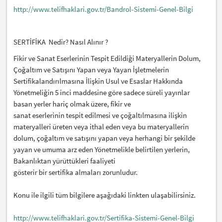
http://www.telifhaklari.gov.tr/Bandrol-Sistemi-Genel-Bilgi
SERTİFİKA Nedir? Nasıl Alınır ?
Fikir ve Sanat Eserlerinin Tespit Edildiği Materyallerin Dolum,
Çoğaltım ve Satışını Yapan veya Yayan İşletmelerin
Sertifikalandırılmasına İlişkin Usul ve Esaslar Hakkında
Yönetmeliğin 5 inci maddesine göre sadece süreli yayınlar
basan yerler hariç olmak üzere, fikir ve
sanat eserlerinin tespit edilmesi ve çoğaltılmasına ilişkin
materyalleri üreten veya ithal eden veya bu materyallerin
dolum, çoğaltım ve satışını yapan veya herhangi bir şekilde
yayan ve umuma arz eden Yönetmelikle belirtilen yerlerin,
Bakanlıktan yürüttükleri faaliyeti
gösterir bir sertifika almaları zorunludur.
Konu ile ilgili tüm bilgilere aşağıdaki linkten ulaşabilirsiniz.
http://www.telifhaklari.gov.tr/Sertifika-Sistemi-Genel-Bilgi