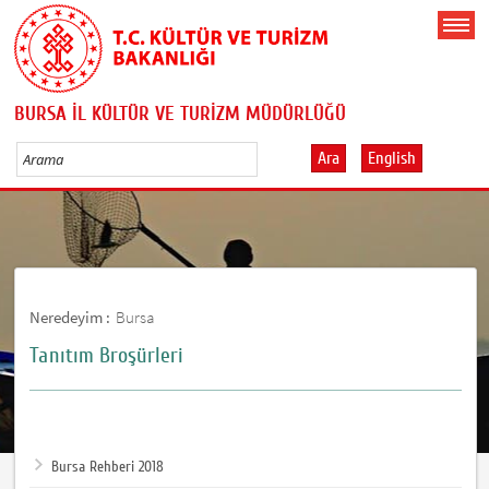
BURSA İL KÜLTÜR VE TURİZM MÜDÜRLÜĞÜ
Ara
English
Neredeyim :
Bursa
Tanıtım Broşürleri
Bursa Rehberi 2018