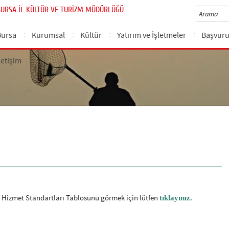
BURSA İL KÜLTÜR VE TURİZM MÜDÜRLÜĞÜ
Bursa
Kurumsal
Kültür
Yatırım ve İşletmeler
Başvuru
letişim
 Hizmet Standartları Tablosunu görmek için lütfen
tıklayınız.