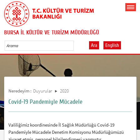
BURSA İL KÜLTÜR VE TURİZM MÜDÜRLÜĞÜ
Ara
English
Neredeyim :
Duyurular
2020
Covid-19 Pandemiyle Mücadele
Valiliğimiz koordinesinde İl Sağlık Müdürlüğü Covid-19
Pandemiyle Mücadele Denetim Komisyonu Müdürlüğümüzü
ziyaret etmiş, personel bilgilendirmesi yapmıştır.