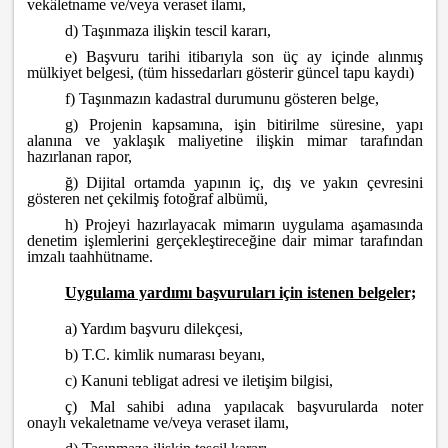
vekâletname ve/veya veraset ilamı,
d) Taşınmaza ilişkin tescil kararı,
e) Başvuru tarihi itibarıyla son üç ay içinde alınmış
mülkiyet belgesi, (tüm hissedarları gösterir güncel tapu kaydı)
f) Taşınmazın kadastral durumunu gösteren belge,
g) Projenin kapsamına, işin bitirilme süresine, yapı
alanına ve yaklaşık maliyetine ilişkin mimar tarafından
hazırlanan rapor,
ğ) Dijital ortamda yapının iç, dış ve yakın çevresini
gösteren net çekilmiş fotoğraf albümü,
h) Projeyi hazırlayacak mimarın uygulama aşamasında
denetim işlemlerini gerçekleştireceğine dair mimar tarafından
imzalı taahhütname.
Uygulama yardımı başvuruları için istenen belgeler;
a) Yardım başvuru dilekçesi,
b) T.C. kimlik numarası beyanı,
c) Kanuni tebligat adresi ve iletişim bilgisi,
ç) Mal sahibi adına yapılacak başvurularda noter
onaylı vekaletname ve/veya veraset ilamı,