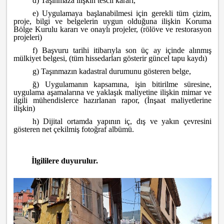
d) Taşınmaza ilişkin tescil kararı,
e) Uygulamaya başlanabilmesi için gerekli tüm çizim,
proje, bilgi ve belgelerin uygun olduğuna ilişkin Koruma
Bölge Kurulu kararı ve onaylı projeler, (rölöve ve restorasyon
projeleri)
f) Başvuru tarihi itibarıyla son üç ay içinde alınmış
mülkiyet belgesi, (tüm hissedarları gösterir güncel tapu kaydı)
g) Taşınmazın kadastral durumunu gösteren belge,
ğ) Uygulamanın kapsamına, işin bitirilme süresine,
uygulama aşamalarına ve yaklaşık maliyetine ilişkin mimar ve
ilgili mühendislerce hazırlanan rapor, (İnşaat maliyetlerine
ilişkin)
h) Dijital ortamda yapının iç, dış ve yakın çevresini
gösteren net çekilmiş fotoğraf albümü.
İlgililere duyurulur.