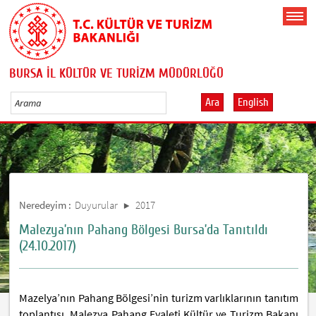
BURSA İL KÜLTÜR VE TURİZM MÜDÜRLÜĞÜ
Ara
English
Neredeyim :
Duyurular
2017
Malezya’nın Pahang Bölgesi Bursa’da Tanıtıldı
(24.10.2017)
Mazelya’nın Pahang Bölgesi’nin turizm varlıklarının tanıtım
toplantısı, Malezya Pahang Eyaleti Kültür ve Turizm Bakanı