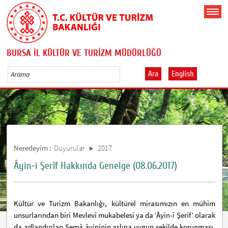
BURSA İL KÜLTÜR VE TURİZM MÜDÜRLÜĞÜ
Ara
English
Neredeyim :
Duyurular
2017
Âyin-i Şerîf Hakkında Genelge (08.06.2017)
Kültür ve Turizm Bakanlığı, kültürel mirasımızın en mühim
unsurlarından biri Mevlevî mukabelesi ya da ‘Âyin-i Şerîf’ olarak
da adlandırılan Semâ âyininin aslına uygun şekilde korunması,