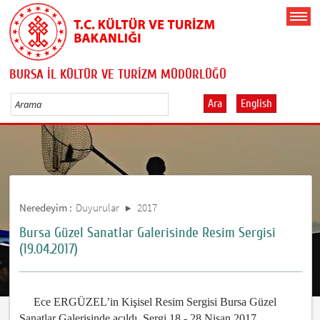
BURSA İL KÜLTÜR VE TURİZM MÜDÜRLÜĞÜ
Ara
English
Neredeyim :
Duyurular
2017
Bursa Güzel Sanatlar Galerisinde Resim Sergisi
(19.04.2017)
Ece ERGÜZEL’in Kişisel Resim Sergisi Bursa Güzel
Sanatlar Galerisinde açıldı. Sergi 18 - 28 Nisan 2017