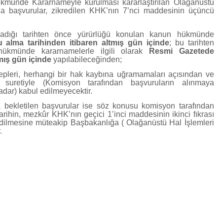
münde Kararnameyle kurulması kararlaştırılan Olağanüstü
a başvurular, zikredilen KHK’nın 7’nci maddesinin üçüncü
adığı tarihten önce yürürlüğü konulan kanun hükmünde
 alma tarihinden itibaren altmış gün içinde
; bu tarihten
ükmünde kararnamelerle ilgili olarak
Resmi Gazetede
mış gün içinde
yapılabileceğinden;
epleri, herhangi bir hak kaybına uğramamaları açısından ve
ek suretiyle (Komisyon tarafından başvuruların alınmaya
adar) kabul edilmeyecektir.
 bekletilen başvurular ise söz konusu komisyon tarafından
rihin, mezkûr KHK’nın geçici 1’inci maddesinin ikinci fıkrası
edilmesine müteakip Başbakanlığa ( Olağanüstü Hal İşlemleri
.