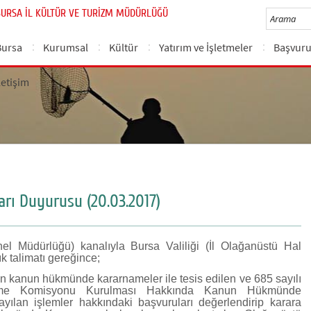
BURSA İL KÜLTÜR VE TURİZM MÜDÜRLÜĞÜ
Bursa
Kurumsal
Kültür
Yatırım ve İşletmeler
Başvuru
letişim
arı Duyurusu (20.03.2017)
enel Müdürlüğü) kanalıyla Bursa Valiliği (İl Olağanüstü Hal
ık talimatı gereğince;
kanun hükmünde kararnameler ile tesis edilen ve 685 sayılı
leme Komisyonu Kurulması Hakkında Kanun Hükmünde
ılan işlemler hakkındaki başvuruları değerlendirip karara