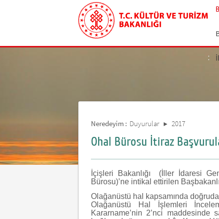
İ
Neredeyim :
Duyurular
2017
Ohal Bürosu İtiraz Başvurul
İçişleri Bakanlığı (İller İdaresi G
Bürosu)’ne intikal ettirilen Başbakanl
Olağanüstü hal kapsamında doğrudan 
Olağanüstü Hal İşlemleri İnce
Kararname’nin 2’nci maddesinde say