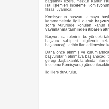
bağlamak üzere, mezkûr Kanun Hük
Hal İşlemleri İnceleme Komisyonun
fıkrası uyarınca;
Komisyonun başvuru almaya başl
kararnamelerle ilgili olarak
başvuru
sonra yürürlüğe konulan kanun h
yayımlanma tarihinden itibaren alt
Başvuru sahiplerinin bu yöndeki tal
başvuru sahipleri bilgilendirilm
başlanacağı tarihin ilan edilmesine k
Daha önce alınmış ve kurumlarınca
başvuruların alınmaya başlanacağı ta
gereği Başbakanlık tarafından ilan 
İnceleme Komisyonu) gönderilecektir
İlgililere duyurulur.