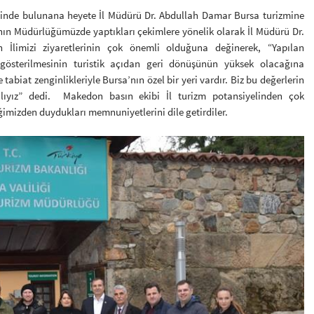
de bulunana heyete İl Müdürü Dr. Abdullah Damar Bursa turizmine
rının Müdürlüğümüzde yaptıkları çekimlere yönelik olarak İl Müdürü Dr.
n İlimizi ziyaretlerinin çok önemli olduğuna değinerek, “Yapılan
 gösterilmesinin turistik açıdan geri dönüşünün yüksek olacağına
tabiat zenginlikleriyle Bursa’nın özel bir yeri vardır. Biz bu değerlerin
alıyız” dedi. Makedon basın ekibi İl turizm potansiyelinden çok
iğimizden duydukları memnuniyetlerini dile getirdiler.