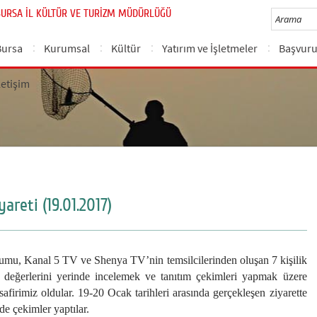
BURSA İL KÜLTÜR VE TURİZM MÜDÜRLÜĞÜ
Bursa
Kurumsal
Kültür
Yatırım ve İşletmeler
Başvuru
letişim
reti (19.01.2017)
anal 5 TV ve Shenya TV’nin temsilcilerinden oluşan 7 kişilik
rel değerlerini yerinde incelemek ve tanıtım çekimleri yapmak üzere
firimiz oldular. 19-20 Ocak tarihleri arasında gerçekleşen ziyarette
nde çekimler yaptılar.