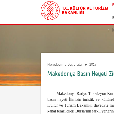
İ
Neredeyim :
Duyurular
2017
Makedonya Basın Heyeti Ziya
Makedonya Radyo Televizyon Kurumu, K
basın heyeti İlimizin turistik ve kültü
Kültür ve Turizm Bakanlığı davetiyle misa
kanal temsilcileri Bursa’nın farklı yerleri