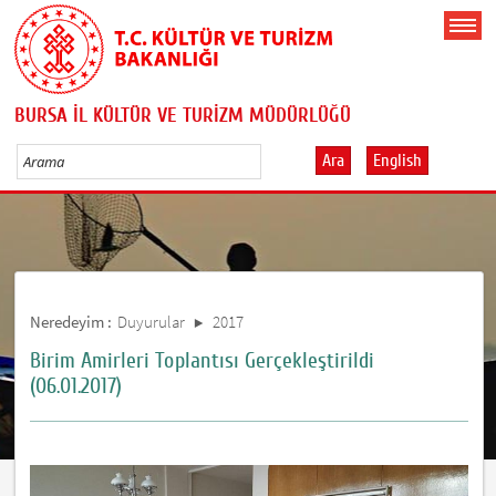
BURSA İL KÜLTÜR VE TURİZM MÜDÜRLÜĞÜ
Ara
English
Neredeyim :
Duyurular
2017
Birim Amirleri Toplantısı Gerçekleştirildi
(06.01.2017)